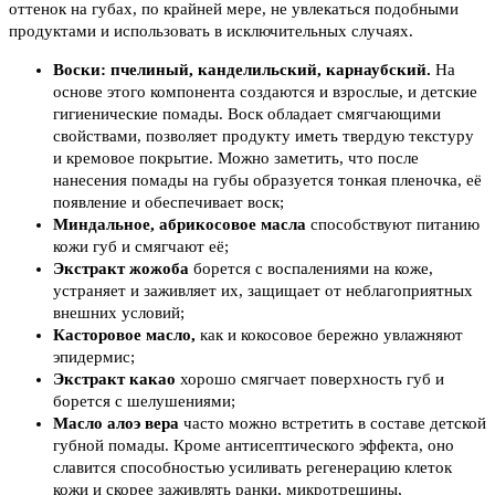
оттенок на губах, по крайней мере, не увлекаться подобными
продуктами и использовать в исключительных случаях.
Воски: пчелиный, канделильский, карнаубский.
На
основе этого компонента создаются и взрослые, и детские
гигиенические помады. Воск обладает смягчающими
свойствами, позволяет продукту иметь твердую текстуру
и кремовое покрытие. Можно заметить, что после
нанесения помады на губы образуется тонкая пленочка, её
появление и обеспечивает воск;
Миндальное, абрикосовое масла
способствуют питанию
кожи губ и смягчают её;
Экстракт жожоба
борется с воспалениями на коже,
устраняет и заживляет их, защищает от неблагоприятных
внешних условий;
Касторовое масло,
как и кокосовое бережно увлажняют
эпидермис;
Экстракт какао
хорошо смягчает поверхность губ и
борется с шелушениями;
Масло алоэ вера
часто можно встретить в составе детской
губной помады. Кроме антисептического эффекта, оно
славится способностью усиливать регенерацию клеток
кожи и скорее заживлять ранки, микротрещины,