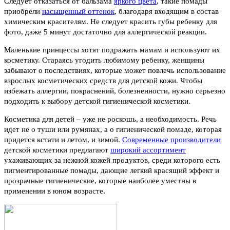
Следует отказаться от бальзама
яркого цвета
, такие помады
приобрели
насыщенный оттенок
, благодаря входящим в состав
химическим красителям. Не следует красить губы ребенку для
фото, даже 5 минут достаточно для аллергической реакции.
Маленькие принцессы хотят подражать мамам и используют их
косметику. Стараясь угодить любимому ребенку, женщины
забывают о последствиях, которые может повлечь использование
взрослых косметических средств для детской кожи. Чтобы
избежать аллергии, покраснений, болезненности, нужно серьезно
подходить к выбору детской гигиенической косметики.
Косметика для детей – уже не роскошь, а необходимость. Речь
идет не о туши или румянах, а о гигиенической помаде, которая
придется кстати и летом, и зимой.
Современные производители
детской косметики предлагают
широкий ассортимент
ухаживающих за нежной кожей продуктов, среди которого есть
пигментированные помады, дающие легкий красящий эффект и
прозрачные гигиенические, которые наиболее уместны в
применении в юном возрасте.