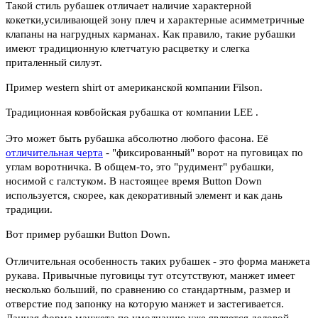
Такой стиль рубашек отличает наличие характерной
кокетки,усиливающей зону плеч и характерные асимметричные
клапаны на нагрудных карманах. Как правило, такие рубашки
имеют традиционную клетчатую расцветку и слегка
приталенный силуэт.
Пример western shirt от американской компании Filson.
Традиционная ковбойская рубашка от компании LEE .
Это может быть рубашка абсолютно любого фасона. Её
отличительная черта
- "фиксированный" ворот на пуговицах по
углам воротничка. В общем-то, это "рудимент" рубашки,
носимой с галстуком. В настоящее время Button Down
используется, скорее, как декоративный элемент и как дань
традиции.
Вот пример рубашки Button Down.
Отличительная особенность таких рубашек - это форма манжета
рукава. Привычные пуговицы тут отсутствуют, манжет имеет
несколько больший, по сравнению со стандартным, размер и
отверстие под запонку на которую манжет и застегивается.
Данная форма манжета по умолчанию уже является деловой