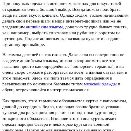
При покупках одежды в интернет-магазинах для покупателей
открывается очень большой выбор. Всегда можно подобрать
вещь на свой вкус и кошелёк. Однако людям, только начинающим
делать свои первые шаги в мире интернет-шопинга или же не
владеющим
английским языком
, довольно трудно бывает понять,
как, например, выбрать толстовку или рубашку с воротом на
пуговицах. Подчас англоязычные названия пугают и создают
путаницу при выборе.
На самом деле всё не так сложно. Даже если вы совершенно не
владеете английским языком, можно воспринимать все эти
названия просто как определённые "шоперские термины", и вы
очень скоро сможете разобраться во всём, а данная статья вам в
этом поможет. Здесь мы попытаемся дать определения и
разъяснения по основным базовым типам
мужской одежды
и
обуви, встречающейся в интернет-магазинах.
Как правило, этим термином обозначается куртка с капюшоном,
длиной до середины бедра, имеющая разнообразные утяжки-
кулиски для регулирования размера и подгонки куртки под
конкретного обладателя. В основе этого типа курток лежит
одежда народов Севера и некоторые куртки из военной
униформы. Паркой может называться как зимняя куртка с