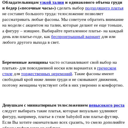
Обладательницам
узкой талии
и одинакового объема груди
и бедер («песочные часы»)
сделать выбор
подходящего платья
не составит большого труда: телосложение позволяет
рассматривать любые фасоны. Мы советуем обратить внимание
на модели с акцентом на талии, которые делают ее еще тоньше,
а фигуру – изящнее. Выбирайте приталенное платье- на каждый
день или платье-годе, как
беспроигрышный вариант
для или
любого другого выхода в свет.
Беременные женщины
часто останавливают свой выбор на
платьях- для повседневной носки или вариантах в
греческом
стиле
для
торжественных церемоний
. Такие фасоны имеют
свободный крой ниже линии груди и не сковывают движения,
поэтому женщины чувствуют себя в них уверенно и комфортно.
Девушкам с миниатюрным телосложением
невысокого роста
следует выбирать такие платья, которые визуально удлиняют
фигуру, например, платье в стиле babydoll или платье-футляр.
Если Вы хотите окончательно всех сразить, то смело дополняйте
образы туфельками на каблуке.