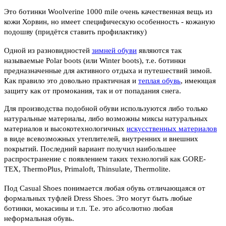
Это ботинки Woolverine 1000 mile очень качественная вещь из
кожи Хорвин, но имеет специфическую особенность - кожаную
подошву (придётся ставить профилактику)
Одной из разновидностей
зимней обуви
являются так
называемые Polar boots (или Winter boots), т.е. ботинки
предназначенные для активного отдыха и путешествий зимой.
Как правило это довольно практичная и
теплая обувь
, имеющая
защиту как от промокания, так и от попадания снега.
Для производства подобной обуви используются либо только
натуральные материалы, либо возможны миксы натуральных
материалов и высокотехнологичных
искусственных материалов
в виде всевозможных утеплителей, внутренних и внешних
покрытий. Последний вариант получил наибольшее
распространение с появлением таких технологий как GORE-
TEX, ThermoPlus, Primaloft, Thinsulate, Thermolite.
Под Casual Shoes понимается любая обувь отличающаяся от
формальных туфлей Dress Shoes. Это могут быть любые
ботинки, мокасины и т.п. Т.е. это абсолютно любая
неформальная обувь.