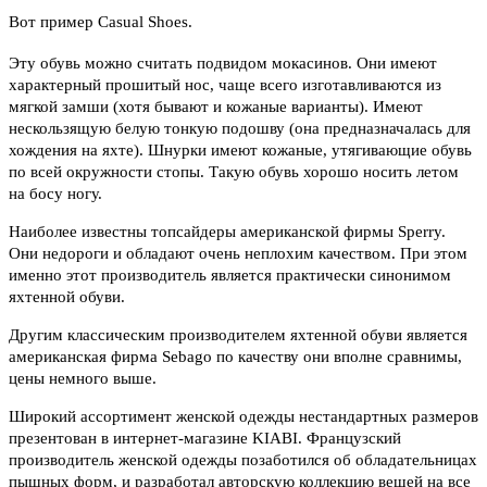
Вот пример Casual Shoes.
Эту обувь можно считать подвидом мокасинов. Они имеют
характерный прошитый нос, чаще всего изготавливаются из
мягкой замши (хотя бывают и кожаные варианты). Имеют
нескользящую белую тонкую подошву (она предназначалась для
хождения на яхте). Шнурки имеют кожаные, утягивающие обувь
по всей окружности стопы. Такую обувь хорошо носить летом
на босу ногу.
Наиболее известны топсайдеры американской фирмы Sperry.
Они недороги и обладают очень неплохим качеством. При этом
именно этот производитель является практически синонимом
яхтенной обуви.
Другим классическим производителем яхтенной обуви является
американская фирма Sebago по качеству они вполне сравнимы,
цены немного выше.
Широкий ассортимент женской одежды нестандартных размеров
презентован в интернет-магазине KIABI. Французский
производитель женской одежды позаботился об обладательницах
пышных форм, и разработал авторскую коллекцию вещей на все