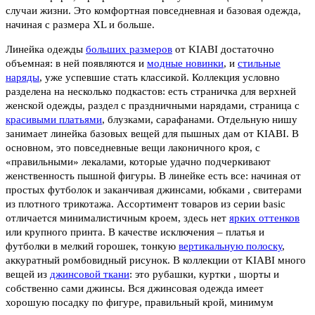
случаи жизни. Это комфортная повседневная и базовая одежда,
начиная с размера XL и больше.
Линейка одежды
больших размеров
от KIABI достаточно
объемная: в ней появляются и
модные новинки
, и
стильные
наряды
, уже успевшие стать классикой. Коллекция условно
разделена на несколько подкастов: есть страничка для верхней
женской одежды, раздел с праздничными нарядами, страница с
красивыми платьями
, блузками, сарафанами. Отдельную нишу
занимает линейка базовых вещей для пышных дам от KIABI. В
основном, это повседневные вещи лаконичного кроя, с
«правильными» лекалами, которые удачно подчеркивают
женственность пышной фигуры. В линейке есть все: начиная от
простых футболок и заканчивая джинсами, юбками , свитерами
из плотного трикотажа. Ассортимент товаров из серии basic
отличается минималистичным кроем, здесь нет
ярких оттенков
или крупного принта. В качестве исключения – платья и
футболки в мелкий горошек, тонкую
вертикальную полоску
,
аккуратный ромбовидный рисунок. В коллекции от KIABI много
вещей из
джинсовой ткани
: это рубашки, куртки , шорты и
собственно сами джинсы. Вся джинсовая одежда имеет
хорошую посадку по фигуре, правильный крой, минимум