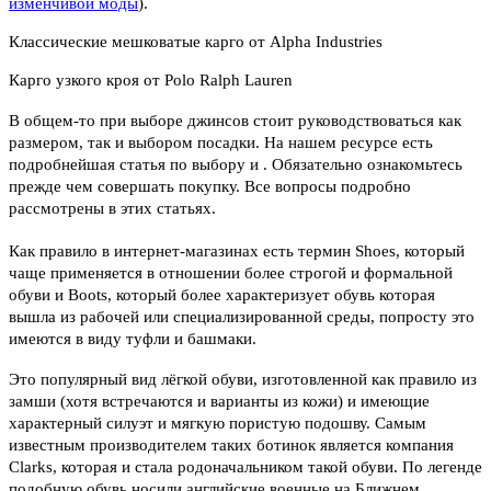
изменчивой моды
).
Классические мешковатые карго от Alpha Industries
Карго узкого кроя от Polo Ralph Lauren
В общем-то при выборе джинсов стоит руководствоваться как
размером, так и выбором посадки. На нашем ресурсе есть
подробнейшая статья по выбору и . Обязательно ознакомьтесь
прежде чем совершать покупку. Все вопросы подробно
рассмотрены в этих статьях.
Как правило в интернет-магазинах есть термин Shoes, который
чаще применяется в отношении более строгой и формальной
обуви и Boots, который более характеризует обувь которая
вышла из рабочей или специализированной среды, попросту это
имеются в виду туфли и башмаки.
Это популярный вид лёгкой обуви, изготовленной как правило из
замши (хотя встречаются и варианты из кожи) и имеющие
характерный силуэт и мягкую пористую подошву. Самым
известным производителем таких ботинок является компания
Clarks, которая и стала родоначальником такой обуви. По легенде
подобную обувь носили английские военные на Ближнем