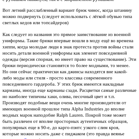
Вот летний расслабленный вариант брюк чинос, когда штанину
можно подвернуть (следует использовать с лёгкой обувью типа
светлых кедов или топсайдеров)
Как следует из названия это прямое заимствование из военной
униформы. Такие брюки впервые вошли в моду ещё во времена
хиппи, когда молодые люди в знак протеста против войны стали
носить детали военной униформы как элемент повседневной
одежды (версия спорная, но имеет право на существование). Эти
брюки периодически становятся то более модными, то менее.
Но они сейчас практически как джинсы находятся вне какой-
либо моды или стиля - просто классика современного
повседневного гардероба. У этих брюк имеются накладные
карманы, иногда еще карманы сзади. Расцветки самые различные
но наиболее типичны хаки, олива, песочный цвет и т.п.
Производят подобные вещи очень многие производители от
имеющих военной прошлое типа Alpha Industries до вполне
модных марок наподобие Ralph Lauren. Покрой тоже может
быть различен от вполне просторных аутентичных образцов,
популярных еще в 90-е, до карго-пэнтс узкого слим кроя,
которые можно носить даже с пиджаком (это правда веянье