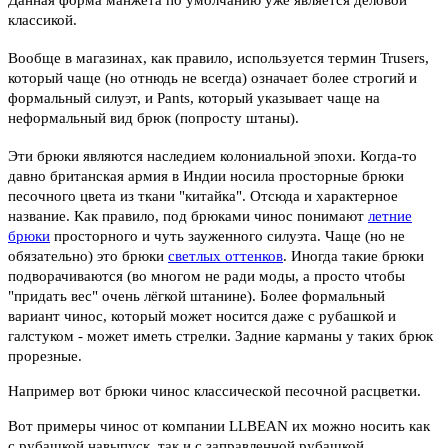
классикой.
Вообще в магазинах, как правило, используется термин Trusers,
который чаще (но отнюдь не всегда) означает более строгий и
формальный силуэт, и Pants, который указывает чаще на
неформальный вид брюк (попросту штаны).
Эти брюки являются наследием колониальной эпохи. Когда-то
давно британская армия в Индии носила просторные брюки
песочного цвета из ткани "китайка". Отсюда и характерное
название. Как правило, под брюками чинос понимают
летние
брюки
просторного и чуть зауженного силуэта. Чаще (но не
обязательно) это брюки
светлых оттенков
. Иногда такие брюки
подворачиваются (во многом не ради моды, а просто чтобы
"придать вес" очень лёгкой штанине). Более формальный
вариант чинос, который может носится даже с рубашкой и
галстуком - может иметь стрелки. Задние карманы у таких брюк
прорезные.
Например вот брюки чинос классической песочной расцветки.
Вот примеры чинос от компании LLBEAN их можно носить как
с рубашкой навыпуск, так и с заправленной рубашкой.