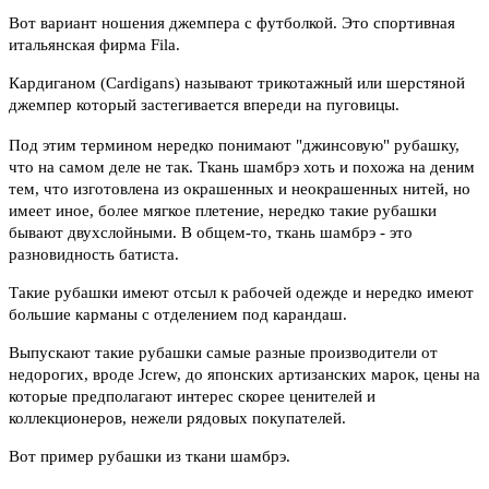
Вот вариант ношения джемпера с футболкой. Это спортивная
итальянская фирма Fila.
Кардиганом (Cardigans) называют трикотажный или шерстяной
джемпер который застегивается впереди на пуговицы.
Под этим термином нередко понимают "джинсовую" рубашку,
что на самом деле не так. Ткань шамбрэ хоть и похожа на деним
тем, что изготовлена из окрашенных и неокрашенных нитей, но
имеет иное, более мягкое плетение, нередко такие рубашки
бывают двухслойными. В общем-то, ткань шамбрэ - это
разновидность батиста.
Такие рубашки имеют отсыл к рабочей одежде и нередко имеют
большие карманы с отделением под карандаш.
Выпускают такие рубашки самые разные производители от
недорогих, вроде Jcrew, до японских артизанских марок, цены на
которые предполагают интерес скорее ценителей и
коллекционеров, нежели рядовых покупателей.
Вот пример рубашки из ткани шамбрэ.