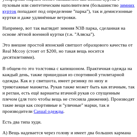
пуховым или синтетическим наполнителем (большинство
зимних
курток
попадают под определение "парка"), так и демисезонные
куртки и даже удлинённые ветровки.
Например, вот так выглядит зимняя N3B парка, сделанная на
основе лётной военной куртки (т.н. "Аляска").
Это внешне простой японский свитшот образцового качества от
Real Mccoy (стоит от $200, но такая вещь носится
десятилетиями).
В общем-то это толстовка с капюшоном. Практичная одежда на
каждый день, также пришедшая из спортивной утилитарной
одежды. Как и у свитшота, имеет резинку по низу и
трикотажные манжеты. Рукав также может быть как втачным, так
и реглан, есть ещё варианты втачной рукав со спущенным
плечом (для того чтобы вещь не стесняла движения). Производят
такие вещи как спортивные и "уличные" марки, так и
производители
Casual одежды
.
Есть два типа худи.
А) Вещь надевается через голову и имеет два больших кармана