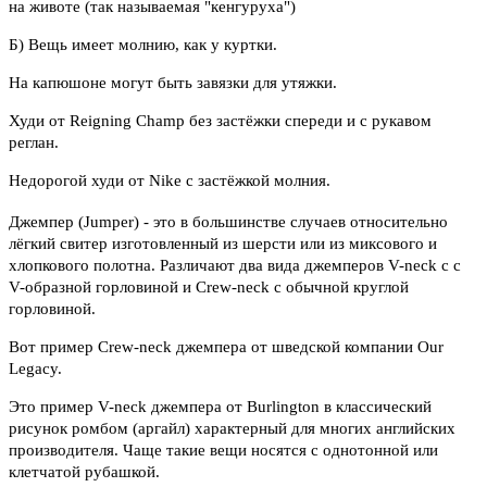
на животе (так называемая "кенгуруха")
Б) Вещь имеет молнию, как у куртки.
На капюшоне могут быть завязки для утяжки.
Худи от Reigning Champ без застёжки спереди и с рукавом
реглан.
Недорогой худи от Nike с застёжкой молния.
Джемпер (Jumper) - это в большинстве случаев относительно
лёгкий свитер изготовленный из шерсти или из миксового и
хлопкового полотна. Различают два вида джемперов V-neck с с
V-образной горловиной и Crew-neck с обычной круглой
горловиной.
Вот пример Crew-neck джемпера от шведской компании Our
Legacy.
Это пример V-neck джемпера от Burlington в классический
рисунок ромбом (аргайл) характерный для многих английских
производителя. Чаще такие вещи носятся с однотонной или
клетчатой рубашкой.