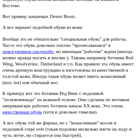
Востоке.
Вот пример замшевых Desert Boots.
А вот вариант подобной обуви из кожи
Вообще это не обязательно "специальная обувь" для работы.
Часто это обувь довольно плотно "прописавшаяся" в
повседневном гардеробе
, но имеющая "рабочие" корни (иногда
можно правда носить и вполне ). Таковы например ботинки Red
Wing, Woolverine, Timberland и т.п. Как правило эта обувь имеет
очень крепкую конструкцию и изготовлена из качественной и
толстой кожи. Иногда такая обувь может иметь мокасинный
(moc toe) или обычный нос.
К примеру вот это ботинки Ред Винг с подошвой
"полукоммандо" на кожаной основе. Они сделаны по мотивам
американских рабочих ботинок начала ХХ века. Это очень
качественная обувь
(хотя и довольно тяжелая).
А вот обувь той же фирмы, но с "мокасинным" носом и
подошвой crepe sole (такая подошва несколько мягче на ходу и
чуть легче, но стирается она быстрей).