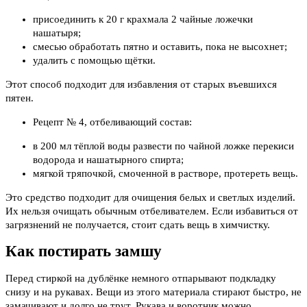
присоединить к 20 г крахмала 2 чайные ложечки
нашатыря;
смесью обработать пятно и оставить, пока не высохнет;
удалить с помощью щётки.
Этот способ подходит для избавления от старых въевшихся
пятен.
Рецепт № 4, отбеливающий состав:
в 200 мл тёплой воды развести по чайной ложке перекиси
водорода и нашатырного спирта;
мягкой тряпочкой, смоченной в растворе, протереть вещь.
Это средство подходит для очищения белых и светлых изделий.
Их нельзя очищать обычным отбеливателем. Если избавиться от
загрязнений не получается, стоит сдать вещь в химчистку.
Как постирать замшу
Перед стиркой на дублёнке немного отпарывают подкладку
снизу и на рукавах. Вещи из этого материала стирают быстро, не
замачивают и долго не трут. Рукава и воротник можно