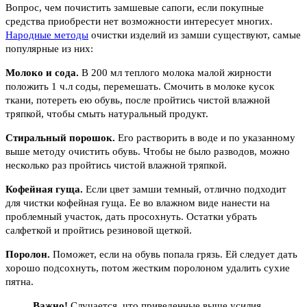
Вопрос, чем почистить замшевые сапоги, если покупные
средства приобрести нет возможности интересует многих.
Народные методы
очистки изделий из замши существуют, самые
популярные из них:
Молоко и сода.
В 200 мл теплого молока малой жирности
положить 1 ч.л соды, перемешать. Смочить в молоке кусок
ткани, потереть ею обувь, после пройтись чистой влажной
тряпкой, чтобы смыть натуральный продукт.
Стиральный порошок.
Его растворить в воде и по указанному
выше методу очистить обувь. Чтобы не было разводов, можно
несколько раз пройтись чистой влажной тряпкой.
Кофейная гуща.
Если цвет замши темный, отлично подходит
для чистки кофейная гуща. Ее во влажном виде нанести на
проблемный участок, дать просохнуть. Остатки убрать
салфеткой и пройтись резиновой щеткой.
Поролон.
Поможет, если на обувь попала грязь. Ей следует дать
хорошо подсохнуть, потом жестким поролоном удалить сухие
пятна.
Важно!
Случается, что приведенные выше усилия