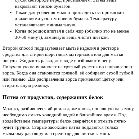
сухой сковороде перед присыпанием. Затем вещь
накрывают тонкой бумагой.
Также для усиления можно прогладить осторожными
движениями утюгом поверх бумаги. Температуру
устанавливают минимальную.
Когда порошок впитал в себя жир (обычно это не менее
30-50 минут), замшевую вещь чистят щёткой.
Второй способ подразумевает мытьё изделия в растворе
средства для стирки шерстяных материалов или для мытья
посуды. Жидкость разводят в воде и взбивают в пену.
Полученную пену наносят на грязный участок по направлению
ворса. Когда она становится грязной, её собирают сухой губкой
или тканью. Для расправления ворса применяют щётку или
стирательную резинку.
Пятна от продуктов, содержащих белок
Молоко, разбившееся яйцо или даже кровь, попавшую на замшу,
необходимо смыть холодной водой в ближайшее время. Под
воздействием температуры белок свернётся и отмыть пятно
будет трудно. Старые засохшие пятна поддаются только
мыльному раствору или средству для чистки замши.